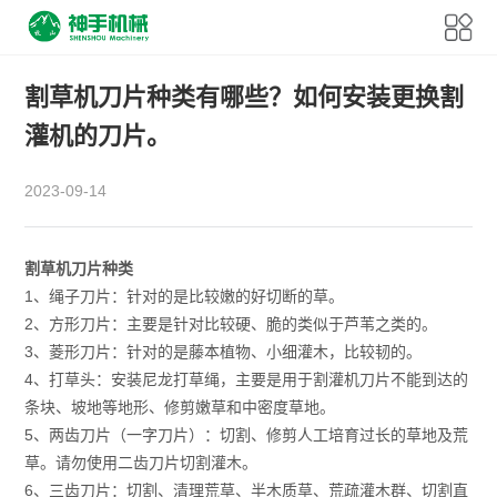
割草机刀片种类有哪些？如何安装更换割
灌机的刀片。
2023-09-14
割草机刀片种类
1、绳子刀片：针对的是比较嫩的好切断的草。
2、方形刀片：主要是针对比较硬、脆的类似于芦苇之类的。
3、菱形刀片：针对的是藤本植物、小细灌木，比较韧的。
4、打草头：安装尼龙打草绳，主要是用于割灌机刀片不能到达的
条块、坡地等地形、修剪嫩草和中密度草地。
5、两齿刀片（一字刀片）：切割、修剪人工培育过长的草地及荒
草。请勿使用二齿刀片切割灌木。
6、三齿刀片：切割、清理荒草、半木质草、荒疏灌木群、切割直