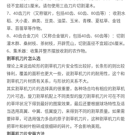
径不宜超过1厘米。请勿使用三齿刀片切割灌木。
7、40齿刀片（又称锯片，包括40齿、60齿、80齿等）：收割水
稻、大小麦、麻类、豆类、油菜、玉米、青稞、夏枯草、金钱
草、苜蓿草等作物。
8、40齿合金刀片（又称合金锯片，包括40齿、60齿等）：切割
灌木群、桑树枝、茶树枝，开辟荒山，切割直径不宜超过6厘米。
6、集禾器：收集并整齐摆放收割的农作物。
割草机刀片怎么选
理论上来说齿轮形的割草机刀片安全性比较好，长条形的则比较
锋利，覆盖的面积也更大一些，说割草机刀片的耐用性，这个和
割草机刀片材质有关系，与形状的关系不大。
其实割草机刀片的选择真的很重要，各种场合均有相应的割草机
刀片可选，旋刀割草机配上不同类型的旋刀割草机刀片可在不同
的草坪状况下得到最好的图案效果，最后还要根据球场特性及适
当选用高翼、中翼、低翼旋刀，来得到不同的割草质量。如果需
要碎草，可选用强力多齿的原子割草机刀片，这种割草机刀片能
把草叶和树叶粉碎成很细碎的碎片。不会影响美观。
割草机刀片安装方法