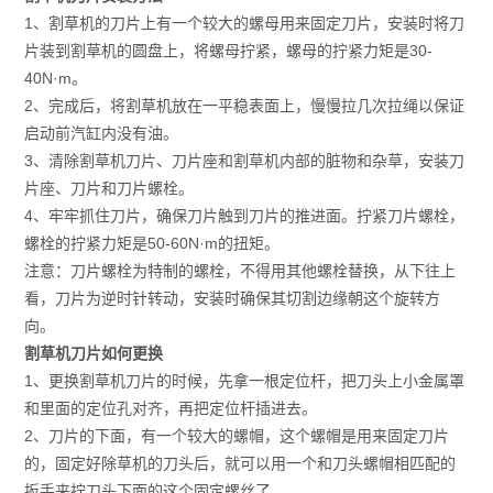
1、割草机的刀片上有一个较大的螺母用来固定刀片，安装时将刀
片装到割草机的圆盘上，将螺母拧紧，螺母的拧紧力矩是30-
40N·m。
2、完成后，将割草机放在一平稳表面上，慢慢拉几次拉绳以保证
启动前汽缸内没有油。
3、清除割草机刀片、刀片座和割草机内部的脏物和杂草，安装刀
片座、刀片和刀片螺栓。
4、牢牢抓住刀片，确保刀片触到刀片的推进面。拧紧刀片螺栓，
螺栓的拧紧力矩是50-60N·m的扭矩。
注意：刀片螺栓为特制的螺栓，不得用其他螺栓替换，从下往上
看，刀片为逆时针转动，安装时确保其切割边缘朝这个旋转方
向。
割草机刀片如何更换
1、更换割草机刀片的时候，先拿一根定位杆，把刀头上小金属罩
和里面的定位孔对齐，再把定位杆插进去。
2、刀片的下面，有一个较大的螺帽，这个螺帽是用来固定刀片
的，固定好除草机的刀头后，就可以用一个和刀头螺帽相匹配的
扳手来拧刀头下面的这个固定螺丝了。